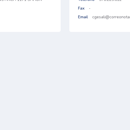
Fax
-
Email
cgesali@correonotar