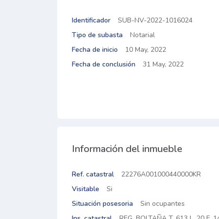
Identificador
SUB-NV-2022-1016024
Tipo de subasta
Notarial
Fecha de inicio
10 May, 2022
Fecha de conclusión
31 May, 2022
Información del inmueble
Ref. catastral
22276A001000440000KR
Visitable
Si
Situación posesoria
Sin ocupantes
Ins. catastral
REG. BOLTAÑA T. 613 L. 20 F.