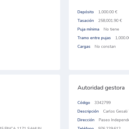
Depósito
1,000.00 €
Tasación
258,001.90 €
Puja mínima
No tiene
Tramo entre pujas
1,000.0
Cargas
No constan
Autoridad gestora
Código
3342799
Descripción
Carlos Gesali
Dirección
Paseo Independe
 145 FINCA 1171 SAHUN
Teléfono
976.229.612