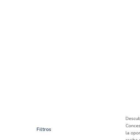
Descub
Conces
Filtros
la opor