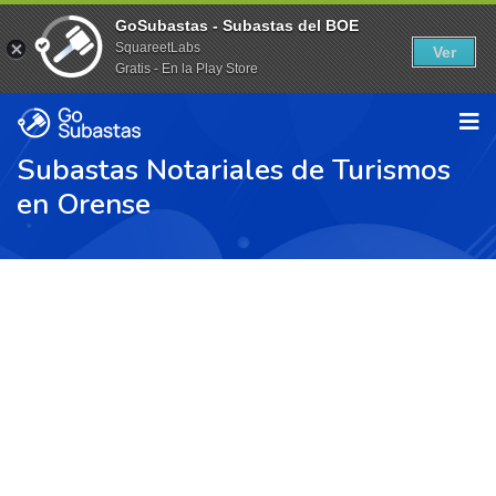
GoSubastas - Subastas del BOE
SquareetLabs
Ver
Gratis - En la Play Store
Subastas Notariales de Turismos
en Orense