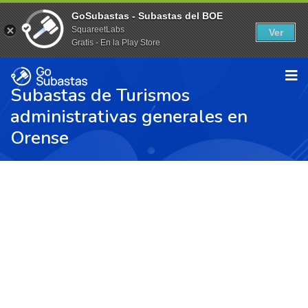
GoSubastas - Subastas del BOE
SquareetLabs
Ver
Gratis - En la Play Store
Subastas de Turismos
administrativas generales en
Orense