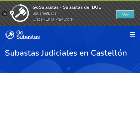
GoSubastas - Subastas del BOE
SquareetLabs
Ver
Gratis - En la Play Store
Subastas Judiciales en Castellón