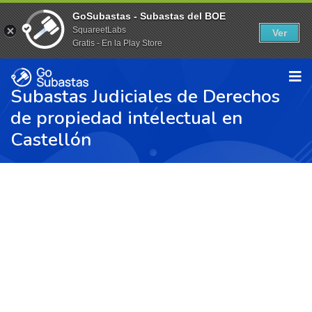
GoSubastas - Subastas del BOE
SquareetLabs
Ver
Gratis - En la Play Store
Subastas Judiciales de Derechos
de propiedad intelectual en
Castellón