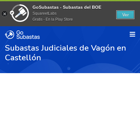
GoSubastas - Subastas del BOE
SquareetLabs
Ver
Gratis - En la Play Store
Subastas Judiciales de Vagón en
Castellón