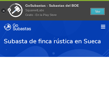
GoSubastas - Subastas del BOE
SquareetLabs
Ver
Gratis - En la Play Store
Subasta de finca rústica en Sueca