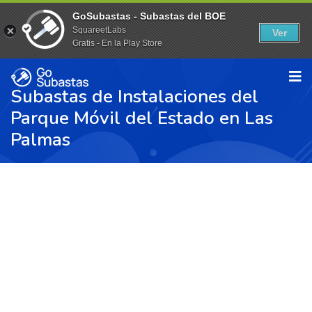
GoSubastas - Subastas del BOE
SquareetLabs
Ver
Gratis - En la Play Store
Subastas de Instalaciones del
Parque Móvil del Estado en Las
Palmas