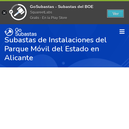
GoSubastas - Subastas del BOE
SquareetLabs
Ver
Gratis - En la Play Store
Subastas de Instalaciones del
Parque Móvil del Estado en
Alicante