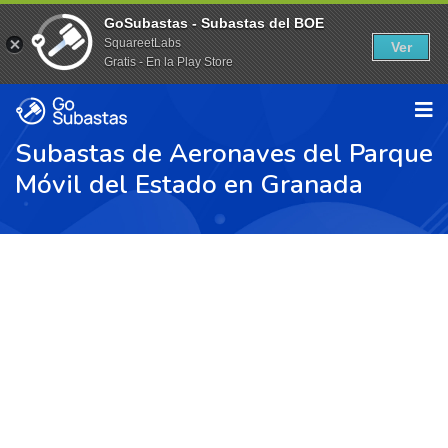
GoSubastas - Subastas del BOE
SquareetLabs
Ver
Gratis - En la Play Store
Subastas de Aeronaves del Parque
Móvil del Estado en Granada