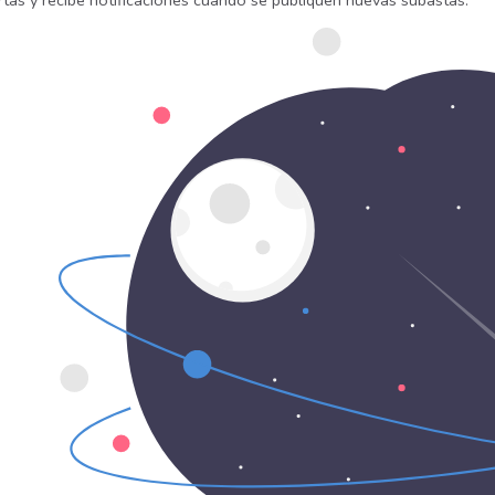
rtas y recibe notificaciones cuando se publiquen nuevas subastas.