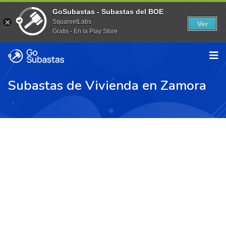
GoSubastas - Subastas del BOE
SquareetLabs
Ver
Gratis - En la Play Store
Subastas de Vivienda en Zamora