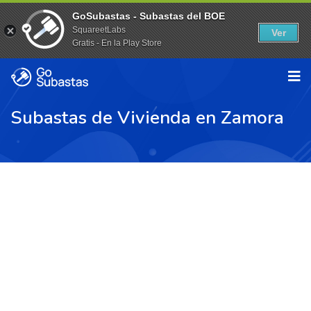
GoSubastas - Subastas del BOE
SquareetLabs
Ver
Gratis - En la Play Store
Subastas de Vivienda en Zamora