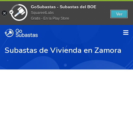
GoSubastas - Subastas del BOE
SquareetLabs
Ver
Gratis - En la Play Store
Subastas de Vivienda en Zamora