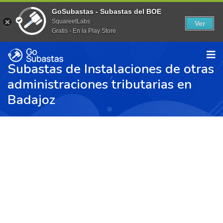
GoSubastas - Subastas del BOE
SquareetLabs
Ver
Gratis - En la Play Store
Subastas de Instalaciones de otras
administraciones tributarias en
Badajoz