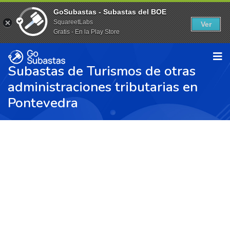
GoSubastas - Subastas del BOE
SquareetLabs
Ver
Gratis - En la Play Store
Subastas de Turismos de otras
administraciones tributarias en
Pontevedra