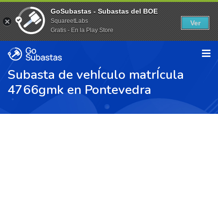
GoSubastas - Subastas del BOE
SquareetLabs
Ver
Gratis - En la Play Store
Subasta de vehÍculo matrÍcula
4766gmk en Pontevedra