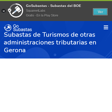
GoSubastas - Subastas del BOE
SquareetLabs
Ver
Gratis - En la Play Store
Subastas de Turismos de otras
administraciones tributarias en
Gerona