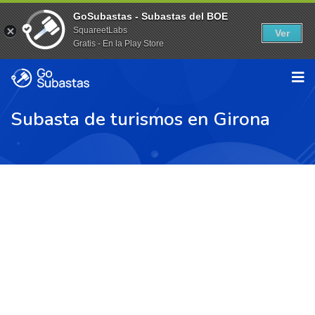
GoSubastas - Subastas del BOE
SquareetLabs
Ver
Gratis - En la Play Store
Subasta de turismos en Girona