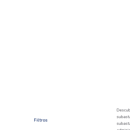
Descub
subasta
Filtros
subast