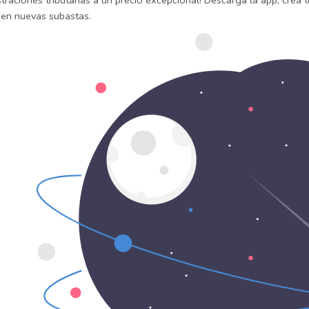
traciones tributarias a un precio excepcional! Descarga la app, crea t
uen nuevas subastas.