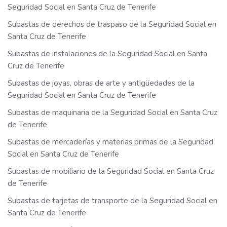
Seguridad Social en Santa Cruz de Tenerife
Subastas de derechos de traspaso de la Seguridad Social en
Santa Cruz de Tenerife
Subastas de instalaciones de la Seguridad Social en Santa
Cruz de Tenerife
Subastas de joyas, obras de arte y antigüedades de la
Seguridad Social en Santa Cruz de Tenerife
Subastas de maquinaria de la Seguridad Social en Santa Cruz
de Tenerife
Subastas de mercaderías y materias primas de la Seguridad
Social en Santa Cruz de Tenerife
Subastas de mobiliario de la Seguridad Social en Santa Cruz
de Tenerife
Subastas de tarjetas de transporte de la Seguridad Social en
Santa Cruz de Tenerife