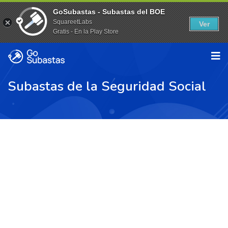
GoSubastas - Subastas del BOE
SquareetLabs
Ver
Gratis - En la Play Store
Subastas de la Seguridad Social