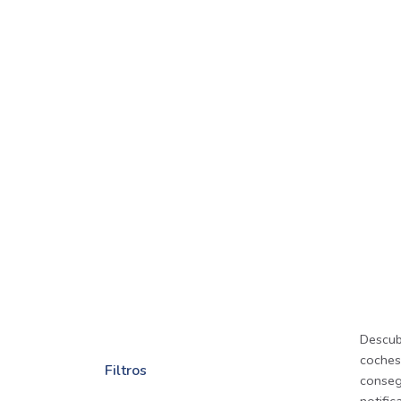
Descub
coches,
Filtros
consegu