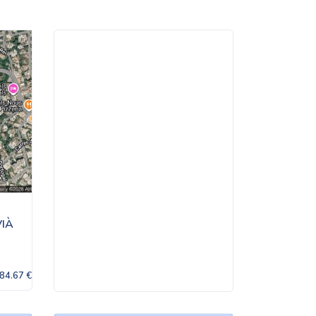
VIÀ
84.67 €