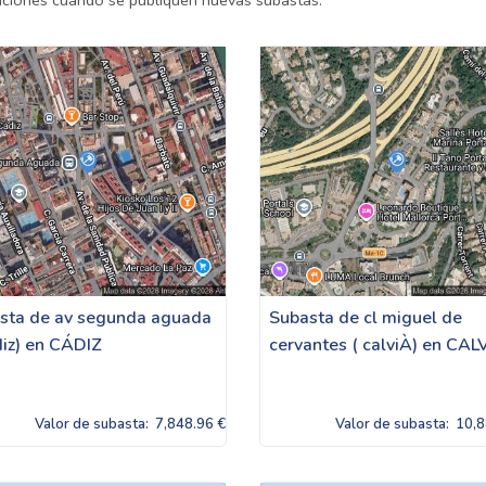
caciones cuando se publiquen nuevas subastas.
sta de av segunda aguada
Subasta de cl miguel de
diz) en CÁDIZ
cervantes ( calviÀ) en CAL
Valor de subasta:
7,848.96 €
Valor de subasta:
10,8