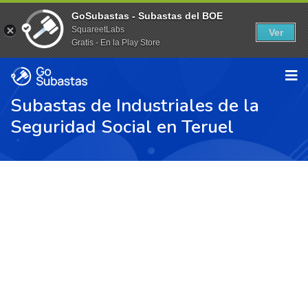
GoSubastas - Subastas del BOE
SquareetLabs
Ver
Gratis - En la Play Store
Subastas de Industriales de la
Seguridad Social en Teruel