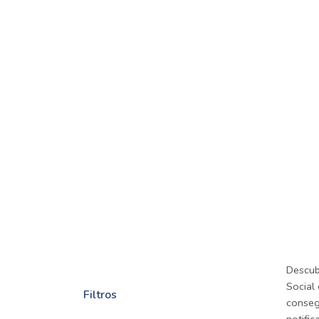
Descub
Social 
Filtros
consegu