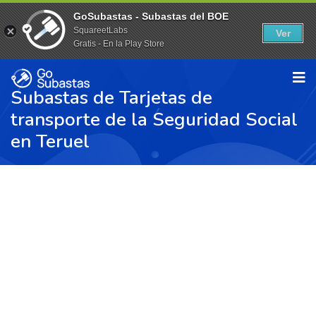
GoSubastas - Subastas del BOE
SquareetLabs
Ver
Gratis - En la Play Store
Subastas de Tarjetas de
transporte de la Seguridad Social
en Teruel