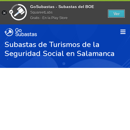
GoSubastas - Subastas del BOE
SquareetLabs
Ver
Gratis - En la Play Store
Subastas de Turismos de la
Seguridad Social en Salamanca