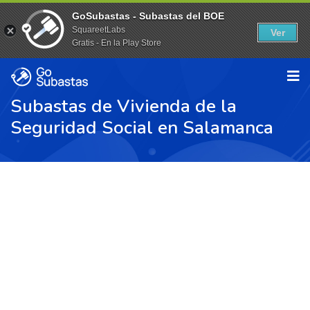
GoSubastas - Subastas del BOE
SquareetLabs
Ver
Gratis - En la Play Store
Subastas de Vivienda de la
Seguridad Social en Salamanca