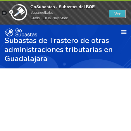
GoSubastas - Subastas del BOE
SquareetLabs
Ver
Gratis - En la Play Store
Subastas de Trastero de otras
administraciones tributarias en
Guadalajara