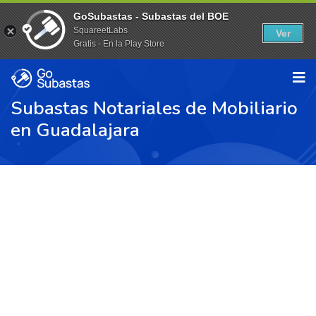
GoSubastas - Subastas del BOE
SquareetLabs
Ver
Gratis - En la Play Store
Subastas Notariales de Mobiliario
en Guadalajara