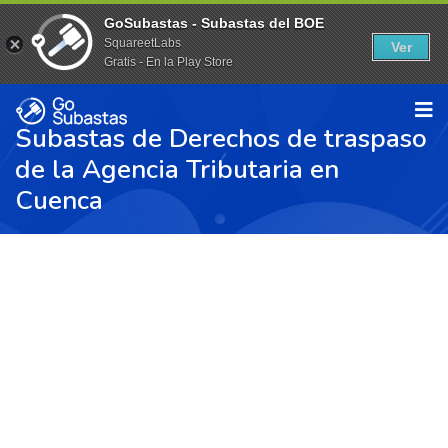
GoSubastas - Subastas del BOE
SquareetLabs
Ver
Gratis - En la Play Store
Subastas de Derechos de traspaso
de la Agencia Tributaria en
Cuenca