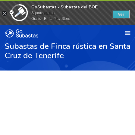
GoSubastas - Subastas del BOE
SquareetLabs
Ver
Gratis - En la Play Store
Subastas de Finca rústica en Santa
Cruz de Tenerife