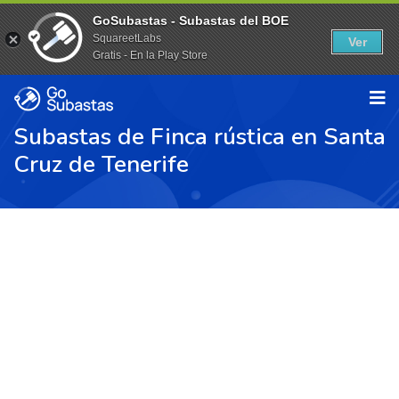
GoSubastas - Subastas del BOE
SquareetLabs
Ver
Gratis - En la Play Store
Subastas de Finca rústica en Santa
Cruz de Tenerife