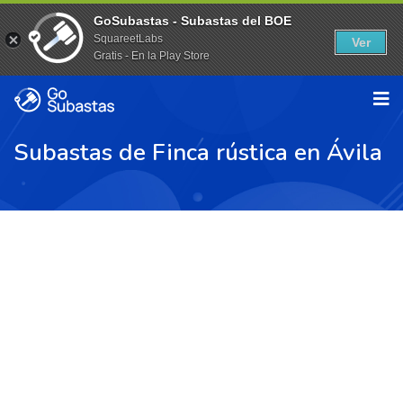
GoSubastas - Subastas del BOE
SquareetLabs
Ver
Gratis - En la Play Store
Subastas de Finca rústica en Ávila