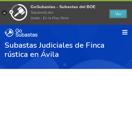
GoSubastas - Subastas del BOE
SquareetLabs
Ver
Gratis - En la Play Store
Subastas Judiciales de Finca
rústica en Ávila