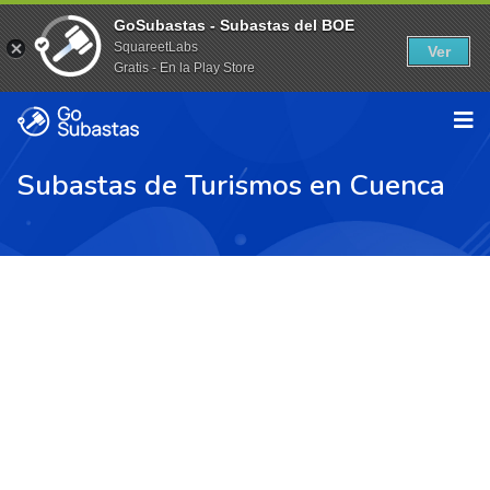
GoSubastas - Subastas del BOE
SquareetLabs
Ver
Gratis - En la Play Store
Subastas de Turismos en Cuenca