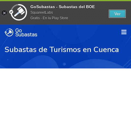
GoSubastas - Subastas del BOE
SquareetLabs
Ver
Gratis - En la Play Store
Subastas de Turismos en Cuenca