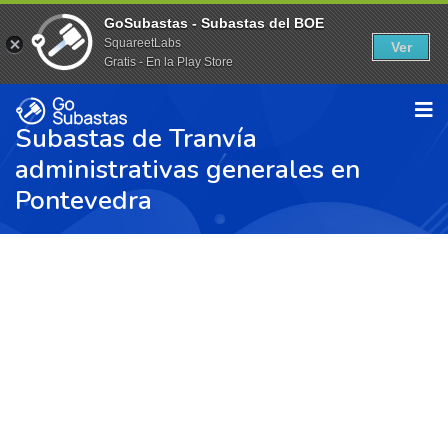
GoSubastas - Subastas del BOE
SquareetLabs
Ver
Gratis - En la Play Store
Subastas de Tranvía
administrativas generales en
Pontevedra