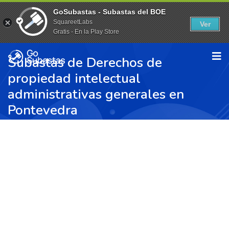
GoSubastas - Subastas del BOE
SquareetLabs
Ver
Gratis - En la Play Store
Subastas de Derechos de
propiedad intelectual
administrativas generales en
Pontevedra