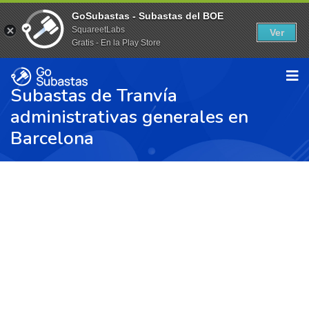
GoSubastas - Subastas del BOE
SquareetLabs
Ver
Gratis - En la Play Store
Subastas de Tranvía
administrativas generales en
Barcelona