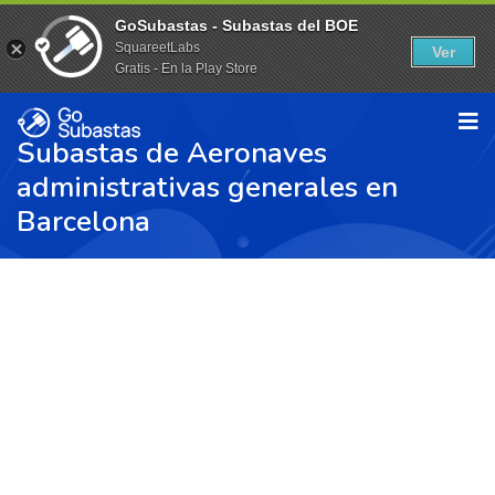
GoSubastas - Subastas del BOE
SquareetLabs
Ver
Gratis - En la Play Store
Subastas de Aeronaves
administrativas generales en
Barcelona