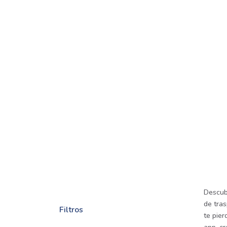
Descub
de tra
Filtros
te pie