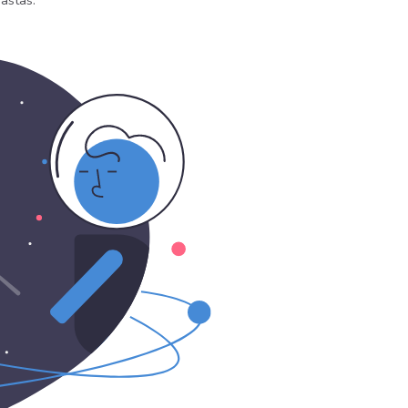
astas.