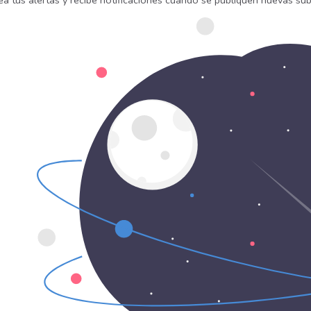
ea tus alertas y recibe notificaciones cuando se publiquen nuevas sub