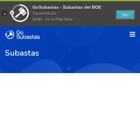
GoSubastas - Subastas del BOE
SquareetLabs
Ver
Gratis - En la Play Store
Subastas