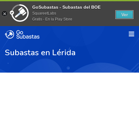
GoSubastas - Subastas del BOE
SquareetLabs
Ver
Gratis - En la Play Store
Subastas en Lérida