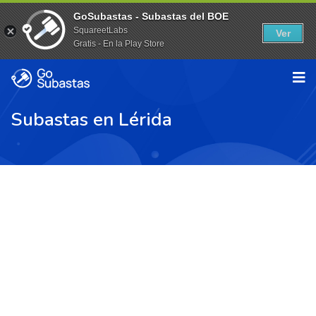
GoSubastas - Subastas del BOE
SquareetLabs
Ver
Gratis - En la Play Store
Subastas en Lérida