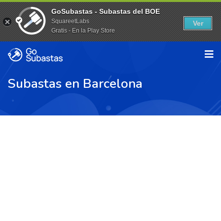
GoSubastas - Subastas del BOE
SquareetLabs
Ver
Gratis - En la Play Store
Subastas en Barcelona