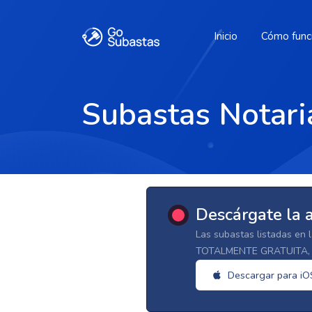
Inicio
Cómo func
Subastas Notari
Descárgate la 
Las subastas listadas en 
TOTALMENTE GRATUITA, d
Descargar para iO