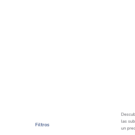
Descub
las sub
Filtros
un prec