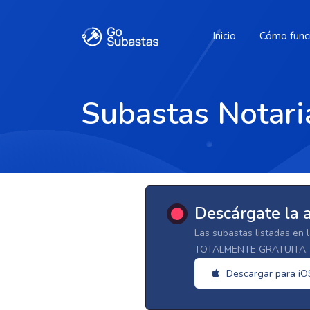
Inicio
Cómo func
Subastas Notari
Descárgate la 
Las subastas listadas en 
TOTALMENTE GRATUITA, d
Descargar para iO