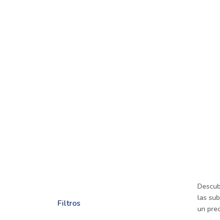
Descub
las sub
Filtros
un prec