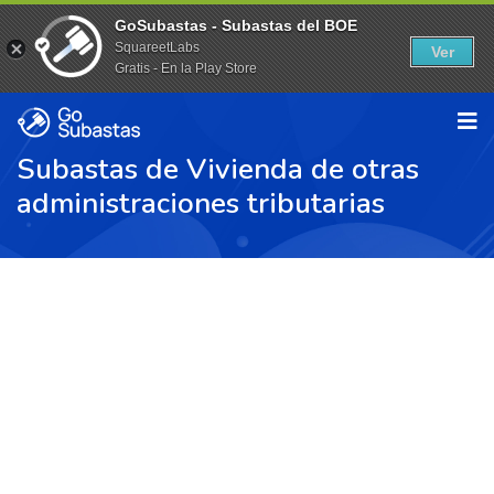
GoSubastas - Subastas del BOE
SquareetLabs
Ver
Gratis - En la Play Store
Subastas de Vivienda de otras
administraciones tributarias